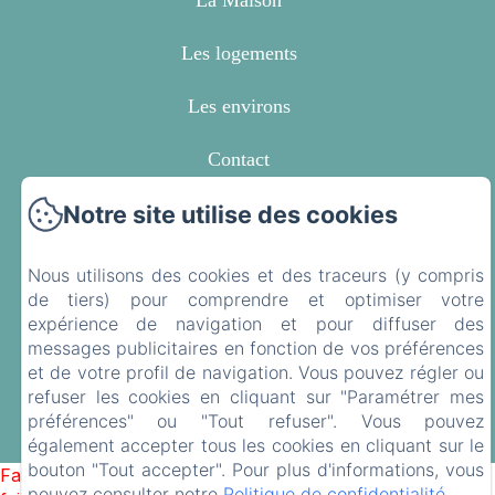
La Maison
Les logements
Les environs
Contact
Notre site utilise des cookies
Politique de confidentialité
Informations légales
Nous utilisons des cookies et des traceurs (y compris
de tiers) pour comprendre et optimiser votre
Informations sur les cookies
expérience de navigation et pour diffuser des
messages publicitaires en fonction de vos préférences
et de votre profil de navigation. Vous pouvez régler ou
EN
FR
refuser les cookies en cliquant sur "Paramétrer mes
préférences" ou "Tout refuser". Vous pouvez
Créé par Amenitiz
également accepter tous les cookies en cliquant sur le
bouton "Tout accepter". Pour plus d'informations, vous
Failed to load BookingEngine/index: Loading chunk 1322
pouvez consulter notre
Politique de confidentialité
.