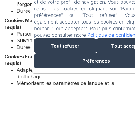
et de votre profil de navigation. Vous pouve
l'ergonomie du site
refuser les cookies en cliquant sur "Para
Durée : 31 jours
préférences" ou "Tout refuser". Vo
Cookies Marketing/Publicitaires (Consentement
également accepter tous les cookies en cliq
requis)
bouton "Tout accepter". Pour plus d'informa
Personnalisent le contenu et les publicités
pouvez consulter notre
Politique de confident
Suivent l'efficacité des campagnes marketing
Tout refuser
Tout acce
Durée : 31 jours
Cookies Fonctionnels (Le consentement peut être
Préférences
requis)
Adaptent la présentation du site aux préférences
d'affichage
Mémorisent les paramètres de langue et la
résolution d'affichage
Durée : Session ou selon les besoins techniques
2. Vos Choix Concernant les
Cookies
Il existe plusieurs façons de gérer les cookies. Tout
paramètre que vous effectuez peut affecter votre